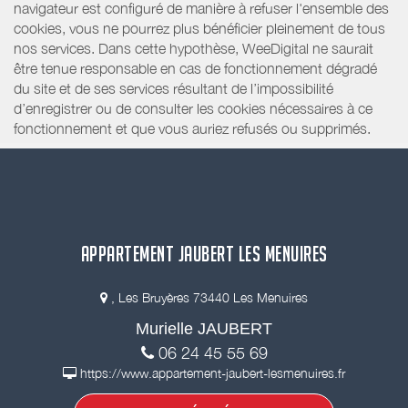
navigateur est configuré de manière à refuser l'ensemble des
cookies, vous ne pourrez plus bénéficier pleinement de tous
nos services. Dans cette hypothèse, WeeDigital ne saurait
être tenue responsable en cas de fonctionnement dégradé
du site et de ses services résultant de l’impossibilité
d’enregistrer ou de consulter les cookies nécessaires à ce
fonctionnement et que vous auriez refusés ou supprimés.
APPARTEMENT JAUBERT LES MENUIRES
, Les Bruyères 73440 Les Menuires
Murielle JAUBERT
06 24 45 55 69
https://www.appartement-jaubert-lesmenuires.fr